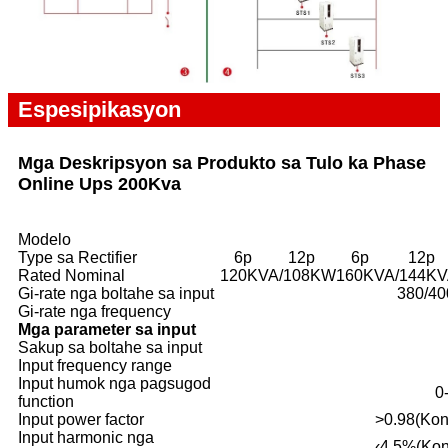
Espesipikasyon
Mga Deskripsyon sa Produkto sa Tulo ka Phase
Online Ups 200Kva
Modelo
Type sa Rectifier
6p
12p
6p
12p
Rated Nominal
120KVA/108KW
160KVA/144K
Gi-rate nga boltahe sa input
380/40
Gi-rate nga frequency
Mga parameter sa input
Sakup sa boltahe sa input
Input frequency range
Input humok nga pagsugod
0
function
Input power factor
>0.98(Kon 
Input harmonic nga
‹4.5%(Kon 