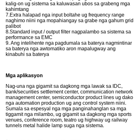
kalig-on ug sistema sa kaluwasan ubos sa grabeng mga
kahimtang
7.Extra halapad nga input boltahe ug frequency range
naghimo niini nga mopahiangay sa grabe nga gahum grid
palibot
8.Standard input / output filter nagpalambo sa sistema sa
performance sa EMC
9. Ang intelihente nga pagdumala sa baterya nagmintinar
sa baterya nga awtomatiko aron mapalugway ang
kinabuhi sa baterya
Mga aplikasyon
Nag-una nga gigamit sa dagkong mga lawak sa IDC,
bank/securities settlement center, communication network
management center, semiconductor product lines ug dako
nga automation production ug ang control system niini.
Sumala sa espesyal nga mga panginahanglan sa mga
tiggamit nga milambo, ug gigamit sa dagkong mga sports
venues, conference room, teatro ug highway ug railway
tunnels metal halide lamp suga nga sistema.