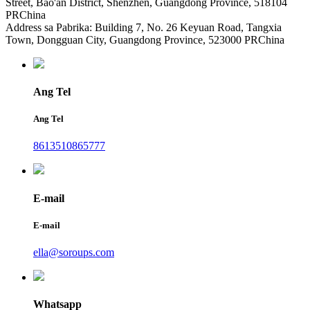
Street, Bao'an District, Shenzhen, Guangdong Province, 518104
PRChina
Address sa Pabrika: Building 7, No. 26 Keyuan Road, Tangxia
Town, Dongguan City, Guangdong Province, 523000 PRChina
Ang Tel
Ang Tel
8613510865777
E-mail
E-mail
ella@soroups.com
Whatsapp