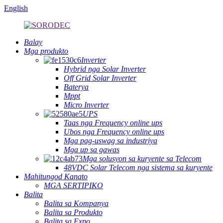
English
Balay
Mga produkto
Inverter
Hybrid nga Solar Inverter
Off Grid Solar Inverter
Baterya
Mppt
Micro Inverter
UPS
Taas nga Frequency online ups
Ubos nga Frequency online ups
Mga pag-uswag sa industriya
Mga up sa gawas
Mga solusyon sa kuryente sa Telecom
48VDC Solar Telecom nga sistema sa kuryente
Mahitungod Kanato
MGA SERTIPIKO
Balita
Balita sa Kompanya
Balita sa Produkto
Balita sa Expo