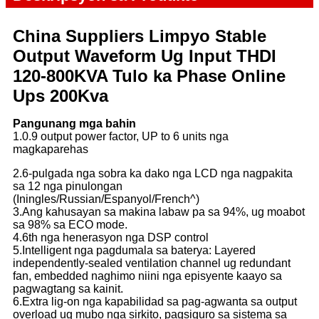
China Suppliers Limpyo Stable
Output Waveform Ug Input THDI
120-800KVA Tulo ka Phase Online
Ups 200Kva
Pangunang mga bahin
1.0.9 output power factor, UP to 6 units nga
magkaparehas
2.6-pulgada nga sobra ka dako nga LCD nga nagpakita
sa 12 nga pinulongan
(Iningles/Russian/Espanyol/French^)
3.Ang kahusayan sa makina labaw pa sa 94%, ug moabot
sa 98% sa ECO mode.
4.6th nga henerasyon nga DSP control
5.Intelligent nga pagdumala sa baterya: Layered
independently-sealed ventilation channel ug redundant
fan, embedded naghimo niini nga episyente kaayo sa
pagwagtang sa kainit.
6.Extra lig-on nga kapabilidad sa pag-agwanta sa output
overload ug mubo nga sirkito, pagsiguro sa sistema sa