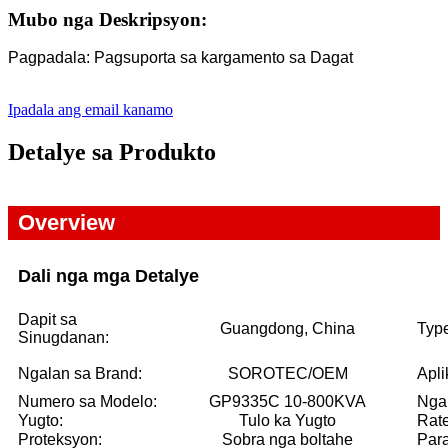
Mubo nga Deskripsyon:
Pagpadala: Pagsuporta sa kargamento sa Dagat
Ipadala ang email kanamo
Detalye sa Produkto
Overview
Dali nga mga Detalye
Dapit sa
Guangdong, China
Typ
Sinugdanan:
Ngalan sa Brand:
SOROTEC/OEM
Apli
Numero sa Modelo:
GP9335C 10-800KVA
Nga
Yugto:
Tulo ka Yugto
Rat
Proteksyon:
Sobra nga boltahe
Par