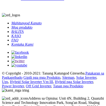
Mahitungod Kanato
Mga produkto
BALITA
KASO
FAQ
Kontaka Kami
© Copyright - 2010-2021: Tanang Katungod Gireserba.
Patakaran sa
Pagkapribado
Gipili nga mga Produkto
,
Sitemap
,
Solar Inverter
,
Ups
,
Hybrid Solar Inverter Vm III
,
Hybrid nga Solar Inverter
,
Power Inverter
,
Off Grid Inverter
,
Tanan nga Produkto
Address sa Opisina: Unit 4N, Building 2, Quanzhi
Science and Technology Innovation Park, Song'an Road, Shajing