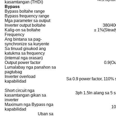
kasamtangan (THDi)
Bypass
Bypass boltahe range
Bypass frequency range
Mga parameter sa output
Inverter output boltahe
380/40
Kalig-on sa boltahe
± 1%(Steady
Frequency
Ang bintana sa pag-
synchronize sa kuryente
Sa tinuud gisukod ang
katukma sa frequency
(internal nga orasan)
Output power factor
0.9(O
Lumalabay nga panahon sa
pagtubag
Inverter overload
Sa 0.9 power factor, 110%
kapabilidad
Short circuit nga
3ph 1.5ln alang sa 5 
kasamtangan gikan sa
inverter
Maximum nga Bypass nga
10
kapabilidad
Uban sa