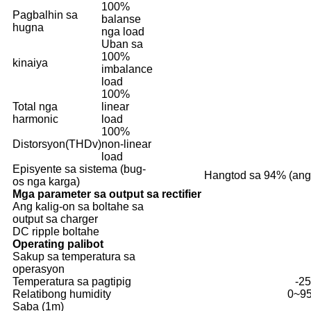
100%
Pagbalhin sa
balanse
hugna
nga load
Uban sa
100%
kinaiya
imbalance
load
100%
Total nga
linear
harmonic
load
100%
Distorsyon(THDv)
non-linear
load
Episyente sa sistema (bug-
Hangtod sa 94% (ang 
os nga karga)
Mga parameter sa output sa rectifier
Ang kalig-on sa boltahe sa
output sa charger
DC ripple boltahe
Operating palibot
Sakup sa temperatura sa
operasyon
Temperatura sa pagtipig
-25
Relatibong humidity
0~95
Saba (1m)