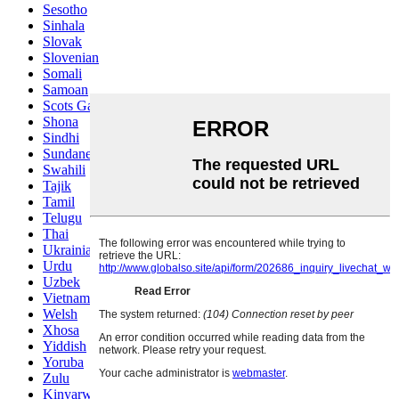
Sesotho
Sinhala
Slovak
Slovenian
Somali
Samoan
Scots Gaelic
Shona
Sindhi
Sundanese
Swahili
Tajik
Tamil
Telugu
Thai
Ukrainian
Urdu
Uzbek
Vietnamese
Welsh
Xhosa
Yiddish
Yoruba
Zulu
Kinyarwanda