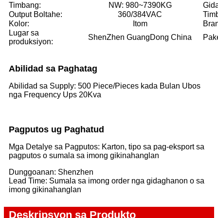
Timbang:
NW: 980~7390KG
Gid
Output Boltahe:
360/384VAC
Timb
Kolor:
Itom
Bra
Lugar sa
ShenZhen GuangDong China
Pake
produksiyon:
Abilidad sa Paghatag
Abilidad sa Supply: 500 Piece/Pieces kada Bulan Ubos
nga Frequency Ups 20Kva
Pagputos ug Paghatud
Mga Detalye sa Pagputos: Karton, tipo sa pag-eksport sa
pagputos o sumala sa imong gikinahanglan
Dunggoanan: Shenzhen
Lead Time: Sumala sa imong order nga gidaghanon o sa
imong gikinahanglan
Deskripsyon sa Produkto