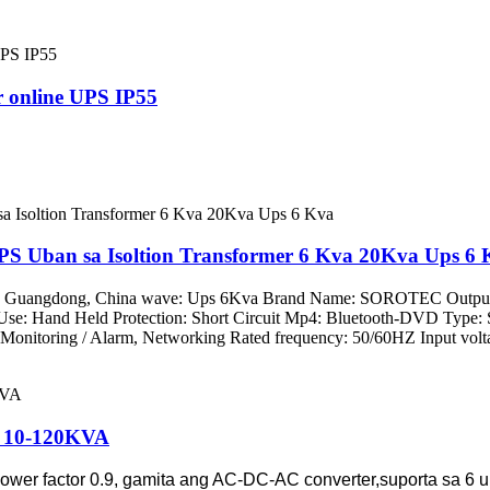
 online UPS IP55
PS Uban sa Isoltion Transformer 6 Kva 20Kva Ups 6
anan: Guangdong, China wave: Ups 6Kva Brand Name: SOROTEC Out
 Use: Hand Held Protection: Short Circuit Mp4: Bluetooth-DVD Type: S
Monitoring / Alarm, Networking Rated frequency: 50/60HZ Input volta
C 10-120KVA
wer factor 0.9, gamita ang AC-DC-AC converter,suporta sa 6 u