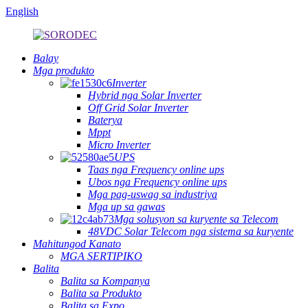
English
Balay
Mga produkto
Inverter
Hybrid nga Solar Inverter
Off Grid Solar Inverter
Baterya
Mppt
Micro Inverter
UPS
Taas nga Frequency online ups
Ubos nga Frequency online ups
Mga pag-uswag sa industriya
Mga up sa gawas
Mga solusyon sa kuryente sa Telecom
48VDC Solar Telecom nga sistema sa kuryente
Mahitungod Kanato
MGA SERTIPIKO
Balita
Balita sa Kompanya
Balita sa Produkto
Balita sa Expo