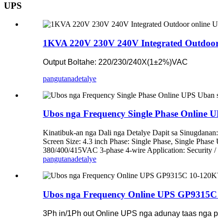
UPS
1KVA 220V 230V 240V Integrated Outdoor
Output Boltahe: 220/230/240X(1±2%)VAC
pangutana
detalye
Ubos nga Frequency Single Phase Online U
Kinatibuk-an nga Dali nga Detalye Dapit sa Sinugd
Screen Size: 4.3 inch Phase: Single Phase, Single Phase
380/400/415VAC 3-phase 4-wire Application: Security / 
pangutana
detalye
Ubos nga Frequency Online UPS GP9315
3Ph in/1Ph out Online UPS nga adunay taas nga po