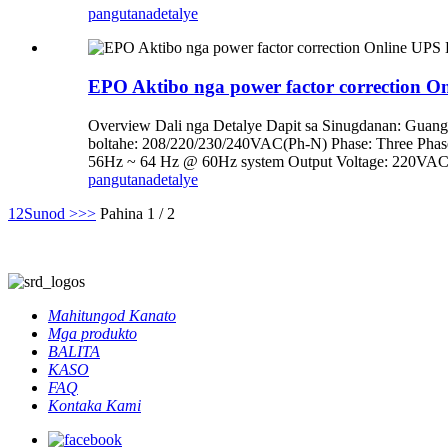
pangutana
detalye
EPO Aktibo nga power factor correction 
Overview Dali nga Detalye Dapit sa Sinugdanan: Gu
boltahe: 208/220/230/240VAC(Ph-N) Phase: Three Phas
56Hz ~ 64 Hz @ 60Hz system Output Voltage: 220VAC/
pangutana
detalye
1
2
Sunod >
>>
Pahina 1 / 2
Mahitungod Kanato
Mga produkto
BALITA
KASO
FAQ
Kontaka Kami