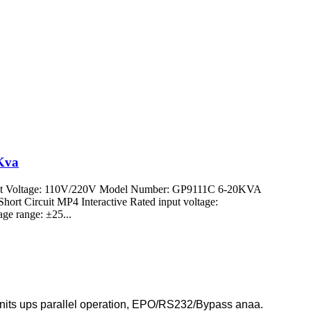
 Kva
put Voltage: 110V/220V Model Number: GP9111C 6-20KVA
hort Circuit MP4 Interactive Rated input voltage:
ge range: ±25...
nits ups parallel operation, EPO/RS232/Bypass anaa.