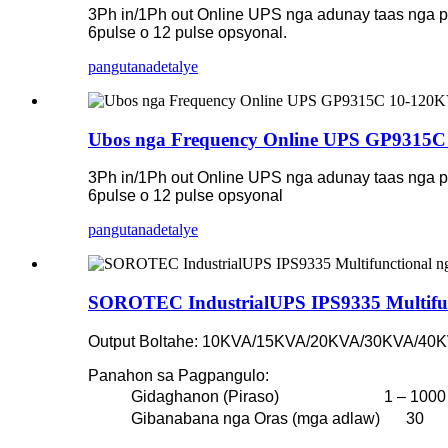
3Ph in/1Ph out Online UPS nga adunay taas nga po
6pulse o 12 pulse opsyonal.
pangutana
detalye
Ubos nga Frequency Online UPS GP9315
3Ph in/1Ph out Online UPS nga adunay taas nga po
6pulse o 12 pulse opsyonal
pangutana
detalye
SOROTEC IndustrialUPS IPS9335 Multifunct
Output Boltahe: 10KVA/15KVA/20KVA/30KVA/4
Panahon sa Pagpangulo:
Gidaghanon (Piraso)
1 – 1000
Gibanabana nga Oras (mga adlaw)
30