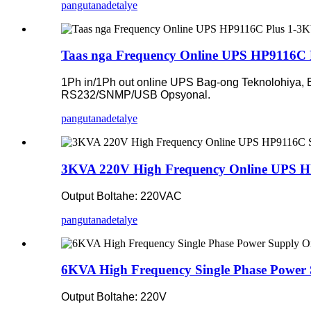
pangutana
detalye
Taas nga Frequency Online UPS HP9116C
1Ph in/1Ph out online UPS Bag-ong Teknolohiya, B
RS232/SNMP/USB Opsyonal.
pangutana
detalye
3KVA 220V High Frequency Online UPS H
Output Boltahe: 220VAC
pangutana
detalye
6KVA High Frequency Single Phase Power
Output Boltahe: 220V