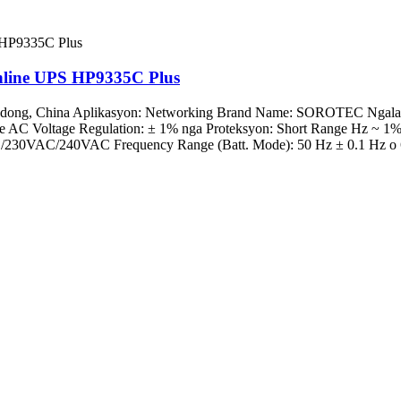
Online UPS HP9335C Plus
angdong, China Aplikasyon: Networking Brand Name: SOROTEC Ngal
e AC Voltage Regulation: ± 1% nga Proteksyon: Short Range Hz ~ 1%
230VAC/240VAC Frequency Range (Batt. Mode): 50 Hz ± 0.1 Hz o 60