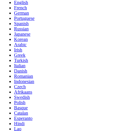
English
French
German
Portuguese
Spanish
Russian
Japanese
Korean
Arabic
Irish
Greek
Turkish
Italian
Danish
Romanian
Indonesian
Czech
Afrikaans
Swedish
Polish
Basque
Catalan
Esperanto
Hindi
Lao