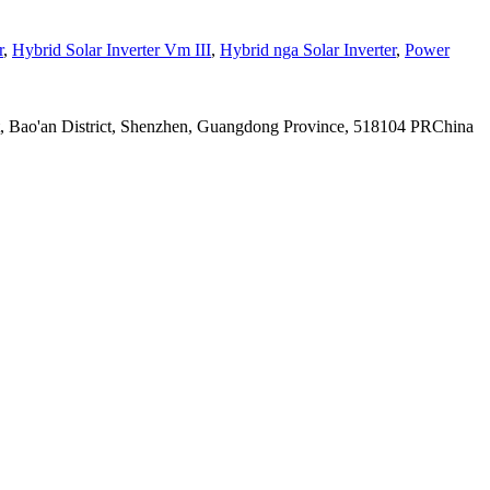
r
,
Hybrid Solar Inverter Vm III
,
Hybrid nga Solar Inverter
,
Power
et, Bao'an District, Shenzhen, Guangdong Province, 518104 PRChina