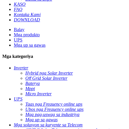
KASO
FAQ
Kontaka Kami
DOWNLOAD
Balay
Mga produkto
UPS
Mga up sa gawas
Mga kategoriya
Inverter
Hybrid nga Solar Inverter
Off Grid Solar Inverter
Baterya
Mppt
Micro Inverter
UPS
Taas nga Frequency online ups
Ubos nga Frequency online ups
Mga pag-uswag sa industriya
Mga up sa gawas
Mga solusyon sa kuryente sa Telecom