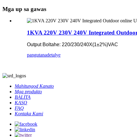
Mga up sa gawas
1KVA 220V 230V 240V Integrated Outdoor
Output Boltahe: 220/230/240X(1±2%)VAC
pangutana
detalye
Mahitungod Kanato
Mga produkto
BALITA
KASO
FAQ
Kontaka Kami