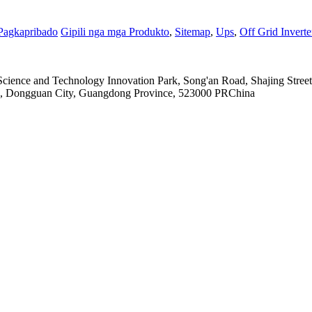
 Pagkapribado
Gipili nga mga Produkto
,
Sitemap
,
Ups
,
Off Grid Inverte
 Science and Technology Innovation Park, Song'an Road, Shajing Stre
wn, Dongguan City, Guangdong Province, 523000 PRChina