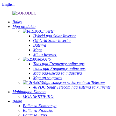
English
Balay
Mga produkto
Inverter
Hybrid nga Solar Inverter
Off Grid Solar Inverter
Baterya
Mppt
Micro Inverter
UPS
Taas nga Frequency online ups
Ubos nga Frequency online ups
Mga pag-uswag sa industriya
Mga up sa gawas
Mga solusyon sa kuryente sa Telecom
48VDC Solar Telecom nga sistema sa kuryente
Mahitungod Kanato
MGA SERTIPIKO
Balita
Balita sa Kompanya
Balita sa Produkto
Balita sa Expo