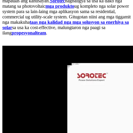
mapataas ang kahusayan.
Sorotec
nagbaligya sa usa ka dako nga
matang sa photovoltaic
mga produkto
ug kompleto nga solar power
system para sa lain-laing mga aplikasyon sama sa residential,
commercial ug utility-scale system. Gitugotan niini ang mga tiggamit
nga makakuha
taas nga kalidad nga mga solusyon sa enerhiya sa
solar
sa usa ka cost-effective, malungtaron nga paagi sa
ilang
propesyonal
team
.