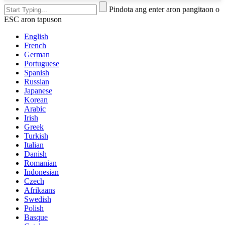
Pindota ang enter aron pangitaon o
ESC aron tapuson
English
French
German
Portuguese
Spanish
Russian
Japanese
Korean
Arabic
Irish
Greek
Turkish
Italian
Danish
Romanian
Indonesian
Czech
Afrikaans
Swedish
Polish
Basque