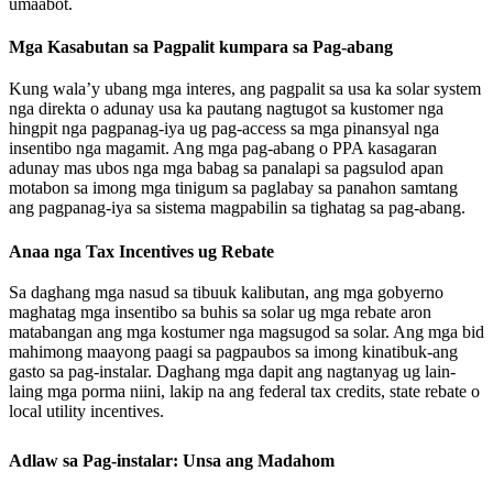
umaabot.
Mga Kasabutan sa Pagpalit kumpara sa Pag-abang
Kung wala’y ubang mga interes, ang pagpalit sa usa ka solar system
nga direkta o adunay usa ka pautang nagtugot sa kustomer nga
hingpit nga pagpanag-iya ug pag-access sa mga pinansyal nga
insentibo nga magamit. Ang mga pag-abang o PPA kasagaran
adunay mas ubos nga mga babag sa panalapi sa pagsulod apan
motabon sa imong mga tinigum sa paglabay sa panahon samtang
ang pagpanag-iya sa sistema magpabilin sa tighatag sa pag-abang.
Anaa nga Tax Incentives ug Rebate
Sa daghang mga nasud sa tibuuk kalibutan, ang mga gobyerno
maghatag mga insentibo sa buhis sa solar ug mga rebate aron
matabangan ang mga kostumer nga magsugod sa solar. Ang mga bid
mahimong maayong paagi sa pagpaubos sa imong kinatibuk-ang
gasto sa pag-instalar. Daghang mga dapit ang nagtanyag ug lain-
laing mga porma niini, lakip na ang federal tax credits, state rebate o
local utility incentives.
Adlaw sa Pag-instalar: Unsa ang Madahom