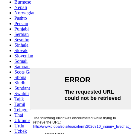
Burmese
Nepali
Norwegian
Pashto
Persian
Punjabi
Serbian
Sesotho
Sinhala
Slovak
Slovenian
Somali
Samoan
Scots Gaelic
Shona
Sindhi
Sundanese
Swahili
Tajik
Tamil
Telugu
Thai
Ukrainian
Urdu
Uzbek