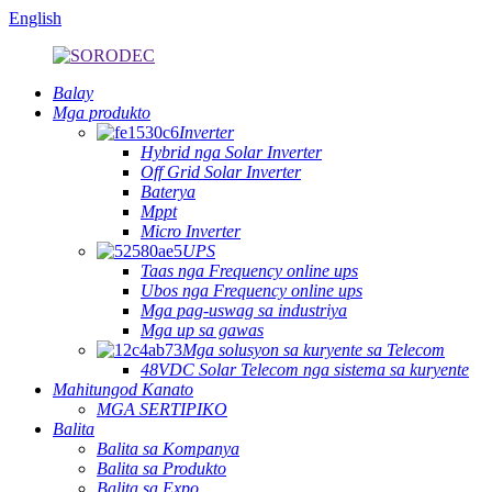
English
Balay
Mga produkto
Inverter
Hybrid nga Solar Inverter
Off Grid Solar Inverter
Baterya
Mppt
Micro Inverter
UPS
Taas nga Frequency online ups
Ubos nga Frequency online ups
Mga pag-uswag sa industriya
Mga up sa gawas
Mga solusyon sa kuryente sa Telecom
48VDC Solar Telecom nga sistema sa kuryente
Mahitungod Kanato
MGA SERTIPIKO
Balita
Balita sa Kompanya
Balita sa Produkto
Balita sa Expo