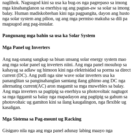
naglihok. Nagsugod kini sa usa ka bug-os nga pagrepaso sa imong
mga kinahanglanon sa enerhiya ug ang pagtan-aw sa solar sa imong
balay. Human madiskobrehan kini nga pagpangita, dayon ang husto
nga solar system ang pilion, ug ang mga permiso makuha sa dili pa
magsugod ang pag-instalar.
Pangunang mga bahin sa usa ka Solar System
Mga Panel ug Inverters
Ang nag-unang sangkap sa bisan unsang solar energy system mao
ang mga solar panel ug inverters niini. Ang mga panel mosuhop sa
kahayag sa adlaw ug himoon kini nga elektrisidad sa porma sa direct
current (DC). Ang putli nga sine wave solar inverters usa ka
pananglitan sa panginahanglan samtang ilang gihimo ang DC nga
alternating current(AC) aron magamit sa mga muwebles sa balay.
Ang mga inverters sa pagtipig sa enerhiya sa photovoltaic nagtugot
sa mga tiggamit sa balay nga mapadayon ang pagtipig sa gahum sa
photovoltaic ug gamiton kini sa ilang kaugalingon, nga flexible ug
kasaligan.
Mga Sistema sa Pag-mount ug Racking
Gisiguro nila nga ang mga panel adunay labing maayo nga