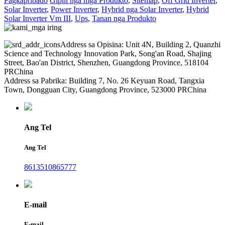
Pagkapribado
Gipili nga mga Produkto
,
Sitemap
,
Off Grid Inverter
,
Solar Inverter
,
Power Inverter
,
Hybrid nga Solar Inverter
,
Hybrid
Solar Inverter Vm III
,
Ups
,
Tanan nga Produkto
Address sa Opisina: Unit 4N, Building 2, Quanzhi
Science and Technology Innovation Park, Song'an Road, Shajing
Street, Bao'an District, Shenzhen, Guangdong Province, 518104
PRChina
Address sa Pabrika: Building 7, No. 26 Keyuan Road, Tangxia
Town, Dongguan City, Guangdong Province, 523000 PRChina
Ang Tel
Ang Tel
8613510865777
E-mail
E-mail