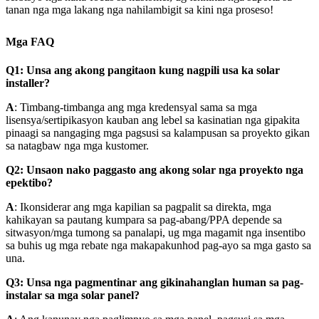
tanan nga mga lakang nga nahilambigit sa kini nga proseso!
Mga FAQ
Q1: Unsa ang akong pangitaon kung nagpili usa ka solar
installer?
A
: Timbang-timbanga ang mga kredensyal sama sa mga
lisensya/sertipikasyon kauban ang lebel sa kasinatian nga gipakita
pinaagi sa nangaging mga pagsusi sa kalampusan sa proyekto gikan
sa natagbaw nga mga kustomer.
Q2: Unsaon nako paggasto ang akong solar nga proyekto nga
epektibo?
A
: Ikonsiderar ang mga kapilian sa pagpalit sa direkta, mga
kahikayan sa pautang kumpara sa pag-abang/PPA depende sa
sitwasyon/mga tumong sa panalapi, ug mga magamit nga insentibo
sa buhis ug mga rebate nga makapakunhod pag-ayo sa mga gasto sa
una.
Q3: Unsa nga pagmentinar ang gikinahanglan human sa pag-
instalar sa mga solar panel?