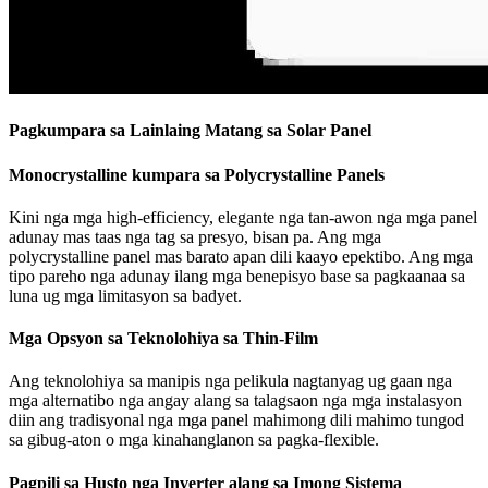
Pagkumpara sa Lainlaing Matang sa Solar Panel
Monocrystalline kumpara sa Polycrystalline Panels
Kini nga mga high-efficiency, elegante nga tan-awon nga mga panel
adunay mas taas nga tag sa presyo, bisan pa. Ang mga
polycrystalline panel mas barato apan dili kaayo epektibo. Ang mga
tipo pareho nga adunay ilang mga benepisyo base sa pagkaanaa sa
luna ug mga limitasyon sa badyet.
Mga Opsyon sa Teknolohiya sa Thin-Film
Ang teknolohiya sa manipis nga pelikula nagtanyag ug gaan nga
mga alternatibo nga angay alang sa talagsaon nga mga instalasyon
diin ang tradisyonal nga mga panel mahimong dili mahimo tungod
sa gibug-aton o mga kinahanglanon sa pagka-flexible.
Pagpili sa Husto nga Inverter alang sa Imong Sistema