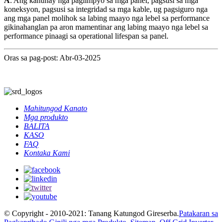
A
: Ang kanunay nga paglimpyo sa mga panel, pagsusi sa mga
koneksyon, pagsusi sa integridad sa mga kable, ug pagsiguro nga
ang mga panel molihok sa labing maayo nga lebel sa performance
gikinahanglan pa aron mamentinar ang labing maayo nga lebel sa
performance pinaagi sa operational lifespan sa panel.
Oras sa pag-post: Abr-03-2025
Mahitungod Kanato
Mga produkto
BALITA
KASO
FAQ
Kontaka Kami
© Copyright - 2010-2021: Tanang Katungod Gireserba.
Patakaran sa