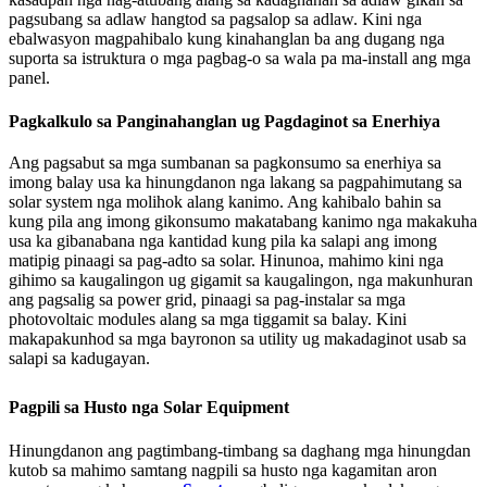
pagsubang sa adlaw hangtod sa pagsalop sa adlaw. Kini nga
ebalwasyon magpahibalo kung kinahanglan ba ang dugang nga
suporta sa istruktura o mga pagbag-o sa wala pa ma-install ang mga
panel.
Pagkalkulo sa Panginahanglan ug Pagdaginot sa Enerhiya
Ang pagsabut sa mga sumbanan sa pagkonsumo sa enerhiya sa
imong balay usa ka hinungdanon nga lakang sa pagpahimutang sa
solar system nga molihok alang kanimo. Ang kahibalo bahin sa
kung pila ang imong gikonsumo makatabang kanimo nga makakuha
usa ka gibanabana nga kantidad kung pila ka salapi ang imong
matipig pinaagi sa pag-adto sa solar. Hinunoa, mahimo kini nga
gihimo sa kaugalingon ug gigamit sa kaugalingon, nga makunhuran
ang pagsalig sa power grid, pinaagi sa pag-instalar sa mga
photovoltaic modules alang sa mga tiggamit sa balay. Kini
makapakunhod sa mga bayronon sa utility ug makadaginot usab sa
salapi sa kadugayan.
Pagpili sa Husto nga Solar Equipment
Hinungdanon ang pagtimbang-timbang sa daghang mga hinungdan
kutob sa mahimo samtang nagpili sa husto nga kagamitan aron