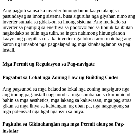
Ang pagpili sa usa ka inverter hinungdanon kaayo alang sa
pasundayag sa imong sistema, busa siguruha nga giyahan nimo ang
inverter sumala sa gidak-on sa imong sistema. Ang merkado sa
inverter sa pagtipig sa enerhiya sa photovoltaic sa tibuuk kalibutan
nagkadako sa tulin nga tulin, sa ingon nahimong hinungdanon
kaayo ang pagpili sa usa ka inverter nga tukma aron matubag ang
karon ug umaabot nga pagpalapad ug mga kinahanglanon sa pag-
install.
Mga Permit ug Regulasyon sa Pag-navigate
Pagsabot sa Lokal nga Zoning Law ug Building Codes
Ang pagsunod sa mga balaod sa lokal nga zoning nagsiguro nga
ang imong pag-install nagsunod sa mga sumbanan sa komunidad
bahin sa mga aesthetics, mga lakang sa kaluwasan, mga pag-atras
gikan sa mga linya sa kabtangan, ug uban pa, nga nagpugong sa
mga potensyal nga ligal nga isyu sa linya.
Pagkuha sa Gikinahanglan nga mga Permit alang sa Pag-
instalar