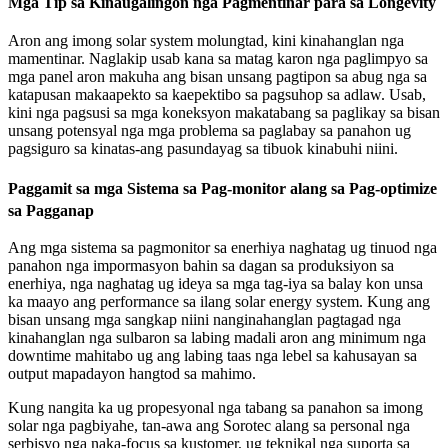
Mga Tip sa Kinaugalingon nga Pagmentinar para sa Longevity
Aron ang imong solar system molungtad, kini kinahanglan nga
mamentinar. Naglakip usab kana sa matag karon nga paglimpyo sa
mga panel aron makuha ang bisan unsang pagtipon sa abug nga sa
katapusan makaapekto sa kaepektibo sa pagsuhop sa adlaw. Usab,
kini nga pagsusi sa mga koneksyon makatabang sa paglikay sa bisan
unsang potensyal nga mga problema sa paglabay sa panahon ug
pagsiguro sa kinatas-ang pasundayag sa tibuok kinabuhi niini.
Paggamit sa mga Sistema sa Pag-monitor alang sa Pag-optimize
sa Pagganap
Ang mga sistema sa pagmonitor sa enerhiya naghatag ug tinuod nga
panahon nga impormasyon bahin sa dagan sa produksiyon sa
enerhiya, nga naghatag ug ideya sa mga tag-iya sa balay kon unsa
ka maayo ang performance sa ilang solar energy system. Kung ang
bisan unsang mga sangkap niini nanginahanglan pagtagad nga
kinahanglan nga sulbaron sa labing madali aron ang minimum nga
downtime mahitabo ug ang labing taas nga lebel sa kahusayan sa
output mapadayon hangtod sa mahimo.
Kung nangita ka ug propesyonal nga tabang sa panahon sa imong
solar nga pagbiyahe, tan-awa ang Sorotec alang sa personal nga
serbisyo nga naka-focus sa kustomer, ug teknikal nga suporta sa