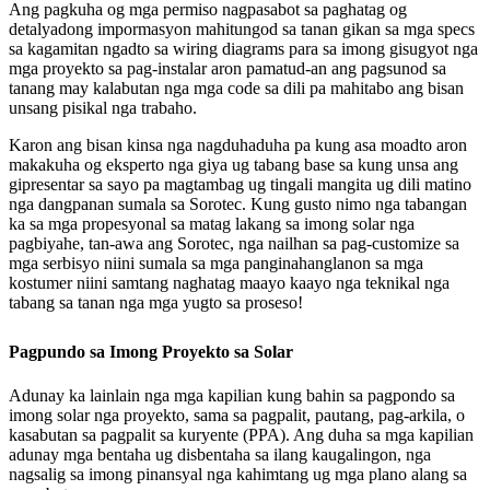
Ang pagkuha og mga permiso nagpasabot sa paghatag og
detalyadong impormasyon mahitungod sa tanan gikan sa mga specs
sa kagamitan ngadto sa wiring diagrams para sa imong gisugyot nga
mga proyekto sa pag-instalar aron pamatud-an ang pagsunod sa
tanang may kalabutan nga mga code sa dili pa mahitabo ang bisan
unsang pisikal nga trabaho.
Karon ang bisan kinsa nga nagduhaduha pa kung asa moadto aron
makakuha og eksperto nga giya ug tabang base sa kung unsa ang
gipresentar sa sayo pa magtambag ug tingali mangita ug dili matino
nga dangpanan sumala sa Sorotec. Kung gusto nimo nga tabangan
ka sa mga propesyonal sa matag lakang sa imong solar nga
pagbiyahe, tan-awa ang Sorotec, nga nailhan sa pag-customize sa
mga serbisyo niini sumala sa mga panginahanglanon sa mga
kostumer niini samtang naghatag maayo kaayo nga teknikal nga
tabang sa tanan nga mga yugto sa proseso!
Pagpundo sa Imong Proyekto sa Solar
Adunay ka lainlain nga mga kapilian kung bahin sa pagpondo sa
imong solar nga proyekto, sama sa pagpalit, pautang, pag-arkila, o
kasabutan sa pagpalit sa kuryente (PPA). Ang duha sa mga kapilian
adunay mga bentaha ug disbentaha sa ilang kaugalingon, nga
nagsalig sa imong pinansyal nga kahimtang ug mga plano alang sa