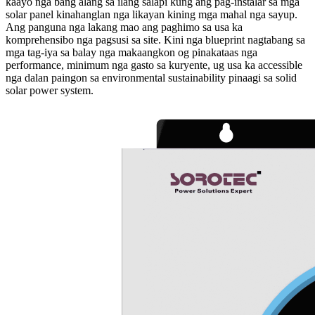
kaayo nga bang alang sa ilang salapi kung ang pag-instalar sa mga
solar panel kinahanglan nga likayan kining mga mahal nga sayup.
Ang panguna nga lakang mao ang paghimo sa usa ka
komprehensibo nga pagsusi sa site. Kini nga blueprint nagtabang sa
mga tag-iya sa balay nga makaangkon og pinakataas nga
performance, minimum nga gasto sa kuryente, ug usa ka accessible
nga dalan paingon sa environmental sustainability pinaagi sa solid
solar power system.