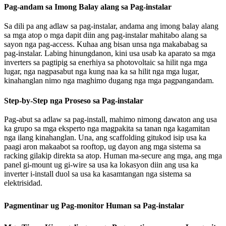
Pag-andam sa Imong Balay alang sa Pag-instalar
Sa dili pa ang adlaw sa pag-instalar, andama ang imong balay alang
sa mga atop o mga dapit diin ang pag-instalar mahitabo alang sa
sayon ​​nga pag-access. Kuhaa ang bisan unsa nga makababag sa
pag-instalar. Labing hinungdanon, kini usa usab ka aparato sa mga
inverters sa pagtipig sa enerhiya sa photovoltaic sa hilit nga mga
lugar, nga nagpasabut nga kung naa ka sa hilit nga mga lugar,
kinahanglan nimo nga maghimo dugang nga mga pagpangandam.
Step-by-Step nga Proseso sa Pag-instalar
Pag-abut sa adlaw sa pag-install, mahimo nimong dawaton ang usa
ka grupo sa mga eksperto nga magpakita sa tanan nga kagamitan
nga ilang kinahanglan. Una, ang scaffolding gitukod isip usa ka
paagi aron makaabot sa rooftop, ug dayon ang mga sistema sa
racking gilakip direkta sa atop. Human ma-secure ang mga, ang mga
panel gi-mount ug gi-wire sa usa ka lokasyon diin ang usa ka
inverter i-install duol sa usa ka kasamtangan nga sistema sa
elektrisidad.
Pagmentinar ug Pag-monitor Human sa Pag-instalar