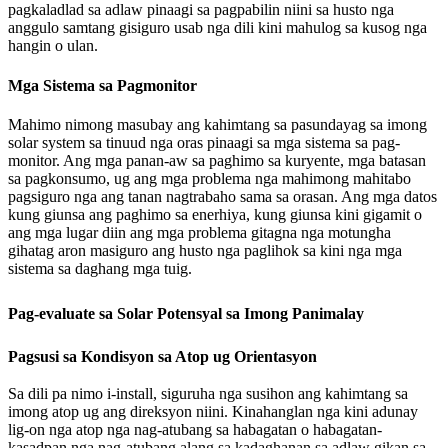
pagkaladlad sa adlaw pinaagi sa pagpabilin niini sa husto nga
anggulo samtang gisiguro usab nga dili kini mahulog sa kusog nga
hangin o ulan.
Mga Sistema sa Pagmonitor
Mahimo nimong masubay ang kahimtang sa pasundayag sa imong
solar system sa tinuud nga oras pinaagi sa mga sistema sa pag-
monitor. Ang mga panan-aw sa paghimo sa kuryente, mga batasan
sa pagkonsumo, ug ang mga problema nga mahimong mahitabo
pagsiguro nga ang tanan nagtrabaho sama sa orasan. Ang mga datos
kung giunsa ang paghimo sa enerhiya, kung giunsa kini gigamit o
ang mga lugar diin ang mga problema gitagna nga motungha
gihatag aron masiguro ang husto nga paglihok sa kini nga mga
sistema sa daghang mga tuig.
Pag-evaluate sa Solar Potensyal sa Imong Panimalay
Pagsusi sa Kondisyon sa Atop ug Orientasyon
Sa dili pa nimo i-install, siguruha nga susihon ang kahimtang sa
imong atop ug ang direksyon niini. Kinahanglan nga kini adunay
lig-on nga atop nga nag-atubang sa habagatan o habagatan-
kasadpan nga nag-atubang alang sa kadaghanan sa adlaw gikan sa