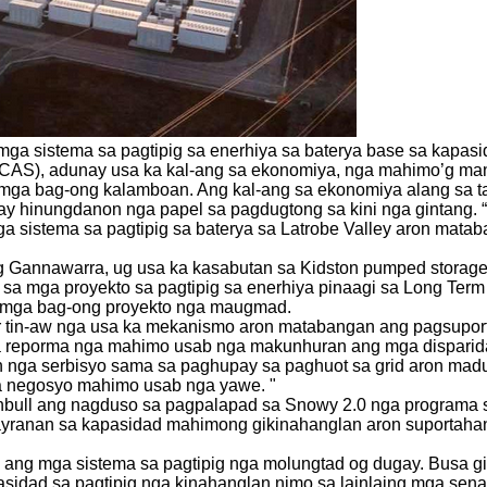
a sistema sa pagtipig sa enerhiya sa baterya base sa kapasida
(FCAS), adunay usa ka kal-ang sa ekonomiya, nga mahimo’g ma
mga bag-ong kalamboan. Ang kal-ang sa ekonomiya alang sa ta
y hinungdanon nga papel sa pagdugtong sa kini nga gintang. “
 sistema sa pagtipig sa baterya sa Latrobe Valley aron mata
ug Gannawarra, ug usa ka kasabutan sa Kidston pumped storage 
a mga proyekto sa pagtipig sa enerhiya pinaagi sa Long Term
 mga bag-ong proyekto nga maugmad.
tin-aw nga usa ka mekanismo aron matabangan ang pagsuporta
 sa reporma nga mahimo usab nga makunhuran ang mga disparida
nga serbisyo sama sa paghupay sa paghuot sa grid aron madug
a negosyo mahimo usab nga yawe. "
rnbull ang nagduso sa pagpalapad sa Snowy 2.0 nga programa 
ayranan sa kapasidad mahimong gikinahanglan aron suportahan
 ang mga sistema sa pagtipig nga molungtad og dugay. Busa g
dad sa pagtipig nga kinahanglan nimo sa lainlaing mga senary