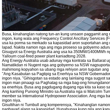
Busa, kinahanglan natong tun-an kung unsaon paggamit ang mg
ingon, kung wala ang Frequency Control Ancillary Services 
usa ka porma sa merkado sa kapasidad aron suportahan ang 
lapad. Nakita namon nga ang mga proseso sa gobyerno aduna
Gisugyot sa Energy Australia ang usa ka 350MW/1400MWh nga
Yallourn coal-fired power plant kaniadtong 2028.
Ang Energy Australia usab adunay mga kontrata sa Ballarat 
Namatikdan ni Nugent nga ang gobyerno sa NSW nagsuporta s
mahimong kopyahon sa ubang mga rehiyon aron tugutan ang
"Ang Kasabutan sa Pagtipig sa Enerhiya sa NSW Gobernador 
ingon niya. "Gihisgotan sa estado ang lainlaing mga sugyot
ingon man pinaagi sa Paghatag sa mga bag-ong hinungdanon 
sa enerhiya. Busa ang pagdugang dugang nga kita sa kaso s
Ang kanhing Punong Ministro sa Australia nga si Malcolm Tu
member sa International Hydropower Association. Ang mga b
ingon niya.
Gisultihan ni Turnbull ang komperensya, "Kinahanglan namon
pagbayad alang sa kapasidad. Hunahunaa kung pila ang kapasi