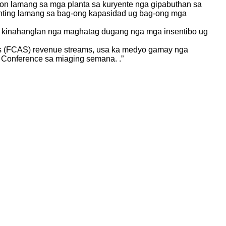
n lamang sa mga planta sa kuryente nga gipabuthan sa
nting lamang sa bag-ong kapasidad ug bag-ong mga
lia kinahanglan nga maghatag dugang nga mga insentibo ug
ces (FCAS) revenue streams, usa ka medyo gamay nga
 Conference sa miaging semana. .”