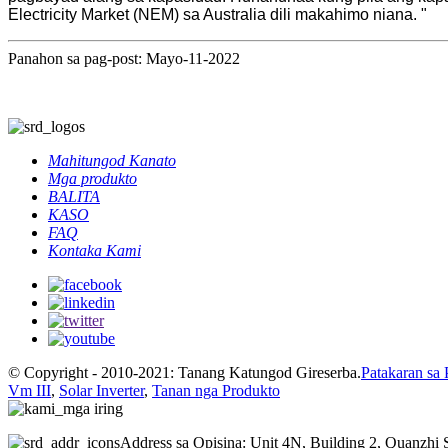
Electricity Market (NEM) sa Australia dili makahimo niana. "
Panahon sa pag-post: Mayo-11-2022
Mahitungod Kanato
Mga produkto
BALITA
KASO
FAQ
Kontaka Kami
© Copyright - 2010-2021: Tanang Katungod Gireserba.
Patakaran sa
Vm III
,
Solar Inverter
,
Tanan nga Produkto
Address sa Opisina: Unit 4N, Building 2, Quanzhi