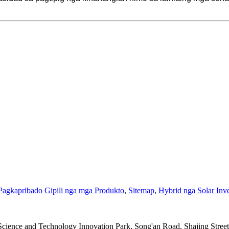
 Pagkapribado
Gipili nga mga Produkto
,
Sitemap
,
Hybrid nga Solar Inve
 Science and Technology Innovation Park, Song'an Road, Shajing Stre