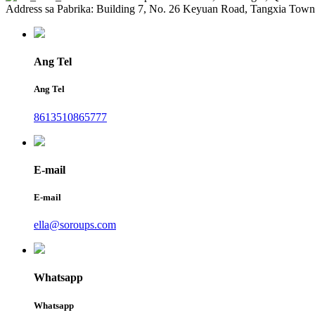
Address sa Pabrika: Building 7, No. 26 Keyuan Road, Tangxia To
Ang Tel
Ang Tel
8613510865777
E-mail
E-mail
ella@soroups.com
Whatsapp
Whatsapp