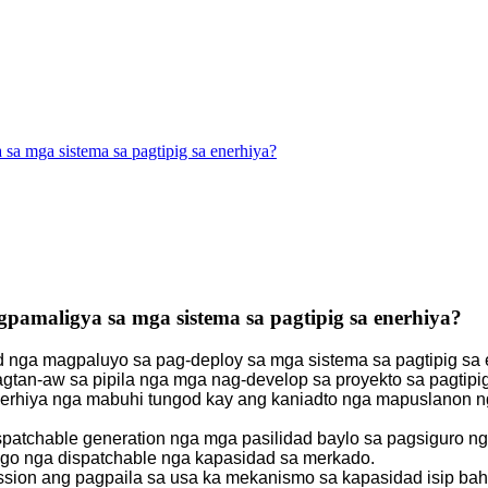
a mga sistema sa pagtipig sa enerhiya?
amaligya sa mga sistema sa pagtipig sa enerhiya?
nga magpaluyo sa pag-deploy sa mga sistema sa pagtipig sa e
tan-aw sa pipila nga mga nag-develop sa proyekto sa pagtipig
nerhiya nga mabuhi tungod kay ang kaniadto nga mapuslanon ng
tchable generation nga mga pasilidad baylo sa pagsiguro nga
 igo nga dispatchable nga kapasidad sa merkado.
ission ang pagpaila sa usa ka mekanismo sa kapasidad isip ba