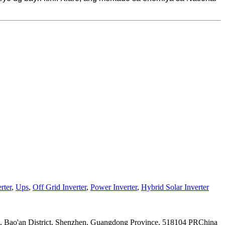
rter
,
Ups
,
Off Grid Inverter
,
Power Inverter
,
Hybrid Solar Inverter
et, Bao'an District, Shenzhen, Guangdong Province, 518104 PRChina