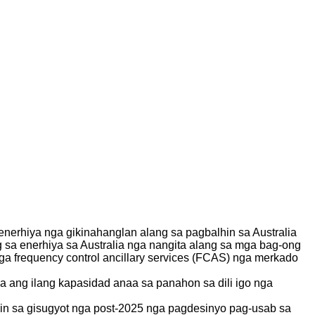
nerhiya nga gikinahanglan alang sa pagbalhin sa Australia
 sa enerhiya sa Australia nga nangita alang sa mga bag-ong
a frequency control ancillary services (FCAS) nga merkado
 ang ilang kapasidad anaa sa panahon sa dili igo nga
hin sa gisugyot nga post-2025 nga pagdesinyo pag-usab sa