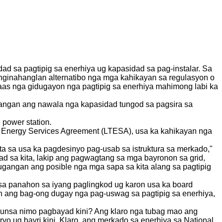
d sa pagtipig sa enerhiya ug kapasidad sa pag-instalar. Sa
nginahanglan alternatibo nga mga kahikayan sa regulasyon o
as nga gidugayon nga pagtipig sa enerhiya mahimong labi ka
bangan ang nawala nga kapasidad tungod sa pagsira sa
power station.
 Energy Services Agreement (LTESA), usa ka kahikayan nga
 sa usa ka pagdesinyo pag-usab sa istruktura sa merkado,"
d sa kita, lakip ang pagwagtang sa mga bayronon sa grid,
angan ang posible nga mga sapa sa kita alang sa pagtipig
sa panahon sa iyang paglingkod ug karon usa ka board
 ang bag-ong dugay nga pag-uswag sa pagtipig sa enerhiya,
iunsa nimo pagbayad kini? Ang klaro nga tubag mao ang
o ug bayri kini. Klaro, ang merkado sa enerhiya sa National