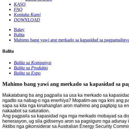
KASO
FAQ
Kontaka Kami
DOWNLOAD
Balay
Balita
Mahimo bang yawi ang merkado sa kapasidad sa pagpamaligya s
Balita
Balita sa Kompanya
Balita sa Produkto
Balita sa Expo
Mahimo bang yawi ang merkado sa kapasidad sa pagp
Makatabang ba ang pagpaila sa usa ka merkado sa kapasidad 
ngadto sa nabag-o nga enerhiya? Mopatim-aw nga kini ang pag
sapa sa kita nga kinahanglan aron mahimo ang pagtipig sa e
nakaabot sa saturation.
Ang pagpaila sa kapasidad nga mga merkado mobayad sa dispa
henerasyon, ug sila gidisenyo aron sa pagsiguro nga adunay
Aktibo nga gikonsiderar sa Australian Energy Security Comm