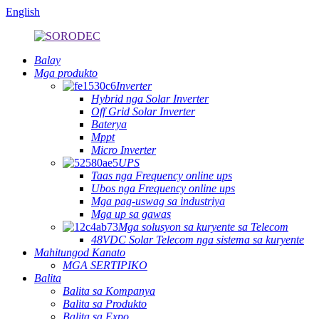
English
Balay
Mga produkto
Inverter
Hybrid nga Solar Inverter
Off Grid Solar Inverter
Baterya
Mppt
Micro Inverter
UPS
Taas nga Frequency online ups
Ubos nga Frequency online ups
Mga pag-uswag sa industriya
Mga up sa gawas
Mga solusyon sa kuryente sa Telecom
48VDC Solar Telecom nga sistema sa kuryente
Mahitungod Kanato
MGA SERTIPIKO
Balita
Balita sa Kompanya
Balita sa Produkto
Balita sa Expo