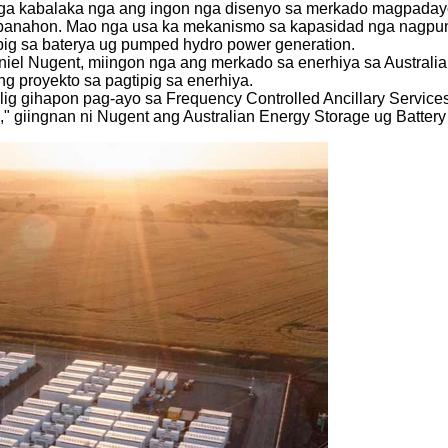
ga kabalaka nga ang ingon nga disenyo sa merkado magpadayo
a panahon. Mao nga usa ka mekanismo sa kapasidad nga nagpu
pig sa baterya ug pumped hydro power generation.
Daniel Nugent, miingon nga ang merkado sa enerhiya sa Austra
 proyekto sa pagtipig sa enerhiya.
lig gihapon pag-ayo sa Frequency Controlled Ancillary Servi
 giingnan ni Nugent ang Australian Energy Storage ug Battery