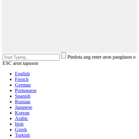
Pindota ang enter aron pangitaon o
ESC aron tapuson
English
French
German
Portuguese
Spanish
Russian
Japanese
Korean
Arabic
Irish
Greek
Turkish