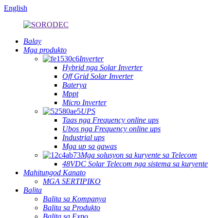
English
Balay
Mga produkto
Inverter
Hybrid nga Solar Inverter
Off Grid Solar Inverter
Baterya
Mppt
Micro Inverter
UPS
Taas nga Frequency online ups
Ubos nga Frequency online ups
Industrial ups
Mga up sa gawas
Mga solusyon sa kuryente sa Telecom
48VDC Solar Telecom nga sistema sa kuryente
Mahitungod Kanato
MGA SERTIPIKO
Balita
Balita sa Kompanya
Balita sa Produkto
Balita sa Expo