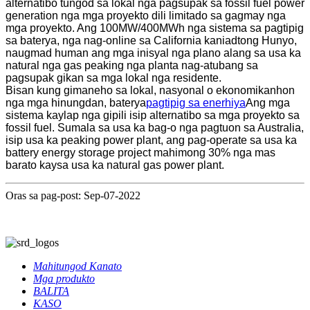
alternatibo tungod sa lokal nga pagsupak sa fossil fuel power
generation nga mga proyekto dili limitado sa gagmay nga
mga proyekto. Ang 100MW/400MWh nga sistema sa pagtipig
sa baterya, nga nag-online sa California kaniadtong Hunyo,
naugmad human ang mga inisyal nga plano alang sa usa ka
natural nga gas peaking nga planta nag-atubang sa
pagsupak gikan sa mga lokal nga residente.
Bisan kung gimaneho sa lokal, nasyonal o ekonomikanhon
nga mga hinungdan, baterya
pagtipig sa enerhiya
Ang mga
sistema kaylap nga gipili isip alternatibo sa mga proyekto sa
fossil fuel. Sumala sa usa ka bag-o nga pagtuon sa Australia,
isip usa ka peaking power plant, ang pag-operate sa usa ka
battery energy storage project mahimong 30% nga mas
barato kaysa usa ka natural gas power plant.
Oras sa pag-post: Sep-07-2022
Mahitungod Kanato
Mga produkto
BALITA
KASO