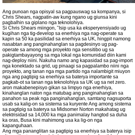
Ang punoan nga opisyal sa pagpauswag sa kompanya, si
Chris Shears, nagpatin-aw kung ngano ug giunsa kini
pagbalhin sa giplano nga teknolohiya.
Si Chris Shears miingon, "Isip usa ka eksperyensiyado ug
kugihan nga tig-develop sa enerhiya nga nag-operate sa
kapin sa 50 ka pasilidad sa enerhiya sa UK, hingpit namong
nasabtan ang panginahanglan sa pagdesinyo ug pag-
operate sa among mga proyekto nga sensitibo ug sa
pakigtambayayong sa mga lokal nga komunidad diin kami
nag-deploy niini. Nakuha namo ang kapasidad sa pag-import
nga konektado sa grid, ug pinaagi sa pagpalambo niini nga
proyekto, ang tanan nga mga partido nga nalambigit miuyon
nga ang pagtipig sa enerhiya sa baterya importante sa
pagkab-ot sa tanan nga teknolohiya sa UK ug sa net zero.
aron makabenepisyo gikan sa limpyo nga enerhiya,
kinahanglan naton nga matubag ang panginahanglan sa
panahon sa peak nga panginahanglan, samtang nagsuporta
usab sa kalig-on sa sistema sa kuryente Ang among sistema
sa pagtipig sa baterya sa Midsomer Norton makahatag ug
elektrisidad sa 14,000 ka mga panimalay hangtod sa duha
ka oras, Busa kini mahimong usa ka lig-on nga
kapanguhaan.
Ang mga pananglitan sa pagtipig sa enerhiya sa baterya isip