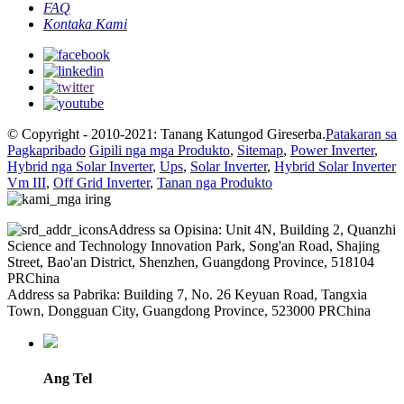
FAQ
Kontaka Kami
© Copyright - 2010-2021: Tanang Katungod Gireserba.
Patakaran sa
Pagkapribado
Gipili nga mga Produkto
,
Sitemap
,
Power Inverter
,
Hybrid nga Solar Inverter
,
Ups
,
Solar Inverter
,
Hybrid Solar Inverter
Vm III
,
Off Grid Inverter
,
Tanan nga Produkto
Address sa Opisina: Unit 4N, Building 2, Quanzhi
Science and Technology Innovation Park, Song'an Road, Shajing
Street, Bao'an District, Shenzhen, Guangdong Province, 518104
PRChina
Address sa Pabrika: Building 7, No. 26 Keyuan Road, Tangxia
Town, Dongguan City, Guangdong Province, 523000 PRChina
Ang Tel