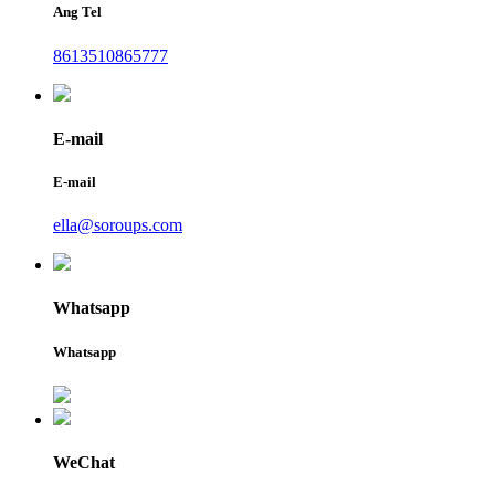
Ang Tel
8613510865777
E-mail
E-mail
ella@soroups.com
Whatsapp
Whatsapp
WeChat