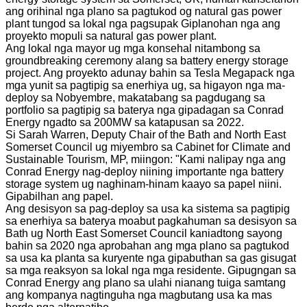
ang orihinal nga plano sa pagtukod og natural gas power
plant tungod sa lokal nga pagsupak Giplanohan nga ang
proyekto mopuli sa natural gas power plant.
Ang lokal nga mayor ug mga konsehal nitambong sa
groundbreaking ceremony alang sa battery energy storage
project. Ang proyekto adunay bahin sa Tesla Megapack nga
mga yunit sa pagtipig sa enerhiya ug, sa higayon nga ma-
deploy sa Nobyembre, makatabang sa pagdugang sa
portfolio sa pagtipig sa baterya nga gipadagan sa Conrad
Energy ngadto sa 200MW sa katapusan sa 2022.
Si Sarah Warren, Deputy Chair of the Bath and North East
Somerset Council ug miyembro sa Cabinet for Climate and
Sustainable Tourism, MP, miingon: "Kami nalipay nga ang
Conrad Energy nag-deploy niining importante nga battery
storage system ug naghinam-hinam kaayo sa papel niini.
Gipabilhan ang papel.
Ang desisyon sa pag-deploy sa usa ka sistema sa pagtipig
sa enerhiya sa baterya moabut pagkahuman sa desisyon sa
Bath ug North East Somerset Council kaniadtong sayong
bahin sa 2020 nga aprobahan ang mga plano sa pagtukod
sa usa ka planta sa kuryente nga gipabuthan sa gas gisugat
sa mga reaksyon sa lokal nga mga residente. Gipugngan sa
Conrad Energy ang plano sa ulahi nianang tuiga samtang
ang kompanya nagtinguha nga magbutang usa ka mas