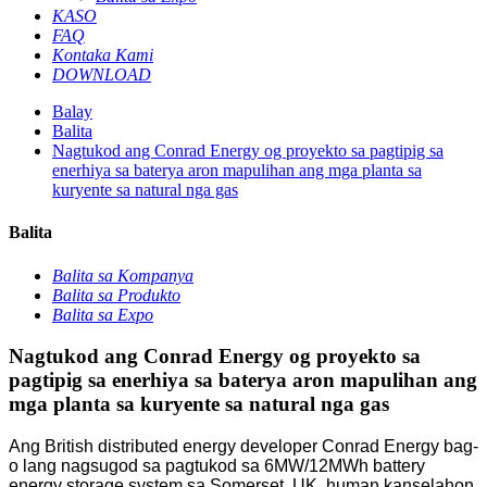
KASO
FAQ
Kontaka Kami
DOWNLOAD
Balay
Balita
Nagtukod ang Conrad Energy og proyekto sa pagtipig sa
enerhiya sa baterya aron mapulihan ang mga planta sa
kuryente sa natural nga gas
Balita
Balita sa Kompanya
Balita sa Produkto
Balita sa Expo
Nagtukod ang Conrad Energy og proyekto sa
pagtipig sa enerhiya sa baterya aron mapulihan ang
mga planta sa kuryente sa natural nga gas
Ang British distributed energy developer Conrad Energy bag-
o lang nagsugod sa pagtukod sa 6MW/12MWh battery
energy storage system sa Somerset, UK, human kanselahon