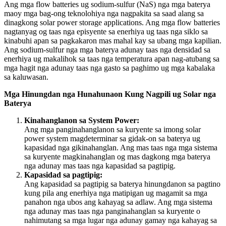
Ang mga flow batteries ug sodium-sulfur (NaS) nga mga baterya
maoy mga bag-ong teknolohiya nga nagpakita sa saad alang sa
dinagkong solar power storage applications. Ang mga flow batteries
nagtanyag og taas nga episyente sa enerhiya ug taas nga siklo sa
kinabuhi apan sa pagkakaron mas mahal kay sa ubang mga kapilian.
Ang sodium-sulfur nga mga baterya adunay taas nga densidad sa
enerhiya ug makalihok sa taas nga temperatura apan nag-atubang sa
mga hagit nga adunay taas nga gasto sa paghimo ug mga kabalaka
sa kaluwasan.
Mga Hinungdan nga Hunahunaon Kung Nagpili ug Solar nga
Baterya
Kinahanglanon sa System Power:
Ang mga panginahanglanon sa kuryente sa imong solar
power system magdeterminar sa gidak-on sa baterya ug
kapasidad nga gikinahanglan. Ang mas taas nga mga sistema
sa kuryente magkinahanglan og mas dagkong mga baterya
nga adunay mas taas nga kapasidad sa pagtipig.
Kapasidad sa pagtipig:
Ang kapasidad sa pagtipig sa baterya hinungdanon sa pagtino
kung pila ang enerhiya nga matipigan ug magamit sa mga
panahon nga ubos ang kahayag sa adlaw. Ang mga sistema
nga adunay mas taas nga panginahanglan sa kuryente o
nahimutang sa mga lugar nga adunay gamay nga kahayag sa