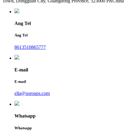
Town, Dongguan City, Guangdong Province, 523000 PRChina
Ang Tel
Ang Tel
8613510865777
E-mail
E-mail
ella@soroups.com
Whatsapp
Whatsapp