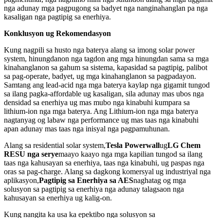
nga adunay mga pagpugong sa badyet nga nanginahanglan pa nga
kasaligan nga pagtipig sa enerhiya.
Konklusyon ug Rekomendasyon
Kung nagpili sa husto nga baterya alang sa imong solar power
system, hinungdanon nga tagdon ang mga hinungdan sama sa mga
kinahanglanon sa gahum sa sistema, kapasidad sa pagtipig, palibot
sa pag-operate, badyet, ug mga kinahanglanon sa pagpadayon.
Samtang ang lead-acid nga mga baterya kaylap nga gigamit tungod
sa ilang pagka-affordable ug kasaligan, sila adunay mas ubos nga
densidad sa enerhiya ug mas mubo nga kinabuhi kumpara sa
lithium-ion nga mga baterya. Ang Lithium-ion nga mga baterya
nagtanyag og labaw nga performance ug mas taas nga kinabuhi
apan adunay mas taas nga inisyal nga pagpamuhunan.
Alang sa residential solar system,
Tesla Powerwall
ug
LG Chem
RESU nga serye
maayo kaayo nga mga kapilian tungod sa ilang
taas nga kahusayan sa enerhiya, taas nga kinabuhi, ug paspas nga
oras sa pag-charge. Alang sa dagkong komersyal ug industriyal nga
aplikasyon,
Pagtipig sa Enerhiya sa AES
naghatag og mga
solusyon sa pagtipig sa enerhiya nga adunay talagsaon nga
kahusayan sa enerhiya ug kalig-on.
Kung nangita ka usa ka epektibo nga solusyon sa