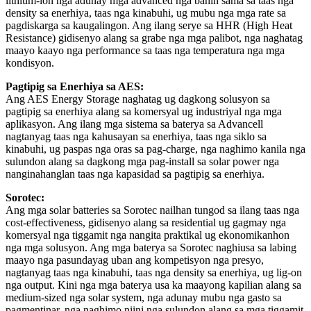
lithium-ion nga adunay mga advanced nga bahin sama sa taas nga
density sa enerhiya, taas nga kinabuhi, ug mubu nga mga rate sa
pagdiskarga sa kaugalingon. Ang ilang serye sa HHR (High Heat
Resistance) gidisenyo alang sa grabe nga mga palibot, nga naghatag
maayo kaayo nga performance sa taas nga temperatura nga mga
kondisyon.
Pagtipig sa Enerhiya sa AES:
Ang AES Energy Storage naghatag ug dagkong solusyon sa
pagtipig sa enerhiya alang sa komersyal ug industriyal nga mga
aplikasyon. Ang ilang mga sistema sa baterya sa Advancell
nagtanyag taas nga kahusayan sa enerhiya, taas nga siklo sa
kinabuhi, ug paspas nga oras sa pag-charge, nga naghimo kanila nga
sulundon alang sa dagkong mga pag-install sa solar power nga
nanginahanglan taas nga kapasidad sa pagtipig sa enerhiya.
Sorotec:
Ang mga solar batteries sa Sorotec nailhan tungod sa ilang taas nga
cost-effectiveness, gidisenyo alang sa residential ug gagmay nga
komersyal nga tiggamit nga nangita praktikal ug ekonomikanhon
nga mga solusyon. Ang mga baterya sa Sorotec naghiusa sa labing
maayo nga pasundayag uban ang kompetisyon nga presyo,
nagtanyag taas nga kinabuhi, taas nga density sa enerhiya, ug lig-on
nga output. Kini nga mga baterya usa ka maayong kapilian alang sa
medium-sized nga solar system, nga adunay mubu nga gasto sa
pagmentinar, nga naghimo niini nga sulundon alang sa mga tiggamit