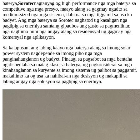
baterya,
Sorotec
nagtanyag og high-performance nga mga baterya sa
competitive nga mga presyo, maayo alang sa gagmay ngadto sa
medium-sized nga mga sistema, ilabi na sa mga tiggamit sa usa ka
badyet. Ang mga baterya sa Sorotec naghatod ug kasaligan nga
pagtipig sa enerhiya samtang gipaubos ang gasto sa pagmentinar,
nga naghimo niini nga angay alang sa residensyal ug gagmay nga
komersyal nga aplikasyon.
Sa katapusan, ang labing kaayo nga baterya alang sa imong solar
power system nagdepende sa imong piho nga mga
panginahanglanon ug badyet. Pinaagi sa pagsabot sa mga bentaha
ug disbentaha sa matag klase sa baterya, ug pagkonsiderar sa mga
kinahanglanon sa kuryente sa imong sistema ug palibot sa paggamit,
makahimo ka og usa ka nahibal-an nga desisyon ug makapili sa
labing angay nga solusyon sa pagtipig sa enerhiya.