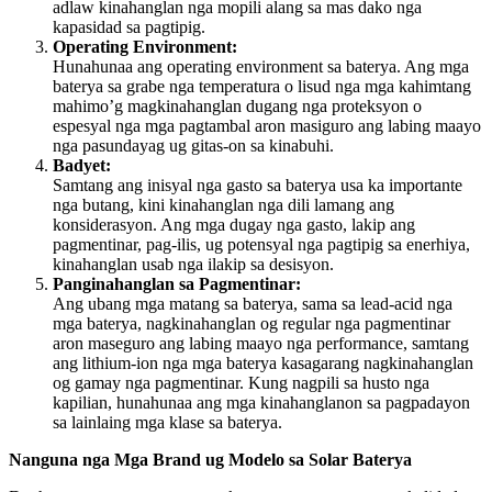
adlaw kinahanglan nga mopili alang sa mas dako nga
kapasidad sa pagtipig.
Operating Environment:
Hunahunaa ang operating environment sa baterya. Ang mga
baterya sa grabe nga temperatura o lisud nga mga kahimtang
mahimo’g magkinahanglan dugang nga proteksyon o
espesyal nga mga pagtambal aron masiguro ang labing maayo
nga pasundayag ug gitas-on sa kinabuhi.
Badyet:
Samtang ang inisyal nga gasto sa baterya usa ka importante
nga butang, kini kinahanglan nga dili lamang ang
konsiderasyon. Ang mga dugay nga gasto, lakip ang
pagmentinar, pag-ilis, ug potensyal nga pagtipig sa enerhiya,
kinahanglan usab nga ilakip sa desisyon.
Panginahanglan sa Pagmentinar:
Ang ubang mga matang sa baterya, sama sa lead-acid nga
mga baterya, nagkinahanglan og regular nga pagmentinar
aron maseguro ang labing maayo nga performance, samtang
ang lithium-ion nga mga baterya kasagarang nagkinahanglan
og gamay nga pagmentinar. Kung nagpili sa husto nga
kapilian, hunahunaa ang mga kinahanglanon sa pagpadayon
sa lainlaing mga klase sa baterya.
Nanguna nga Mga Brand ug Modelo sa Solar Baterya