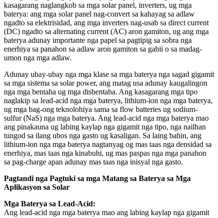
kasagarang naglangkob sa mga solar panel, inverters, ug mga
baterya: ang mga solar panel nag-convert sa kahayag sa adlaw
ngadto sa elektrisidad, ang mga inverters nag-usab sa direct current
(DC) ngadto sa alternating current (AC) aron gamiton, ug ang mga
baterya adunay importante nga papel sa pagtipig sa sobra nga
enerhiya sa panahon sa adlaw aron gamiton sa gabii o sa madag-
umon nga mga adlaw.
Adunay ubay-ubay nga mga klase sa mga baterya nga sagad gigamit
sa mga sistema sa solar power, ang matag usa adunay kaugalingon
nga mga bentaha ug mga disbentaha. Ang kasagarang mga tipo
naglakip sa lead-acid nga mga baterya, lithium-ion nga mga baterya,
ug mga bag-ong teknolohiya sama sa flow batteries ug sodium-
sulfur (NaS) nga mga baterya. Ang lead-acid nga mga baterya mao
ang pinakauna ug labing kaylap nga gigamit nga tipo, nga nailhan
tungod sa ilang ubos nga gasto ug kasaligan. Sa laing bahin, ang
lithium-ion nga mga baterya nagtanyag og mas taas nga densidad sa
enerhiya, mas taas nga kinabuhi, ug mas paspas nga mga panahon
sa pag-charge apan adunay mas taas nga inisyal nga gasto.
Pagtandi nga Pagtuki sa mga Matang sa Baterya sa Mga
Aplikasyon sa Solar
Mga Baterya sa Lead-Acid:
Ang lead-acid nga mga baterya mao ang labing kaylap nga gigamit