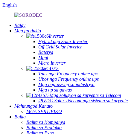
English
Balay
Mga produkto
Inverter
Hybrid nga Solar Inverter
Off Grid Solar Inverter
Baterya
Mppt
Micro Inverter
UPS
Taas nga Frequency online ups
Ubos nga Frequency online ups
Mga pag-uswag sa industriya
Mga up sa gawas
Mga solusyon sa kuryente sa Telecom
48VDC Solar Telecom nga sistema sa kuryente
Mahitungod Kanato
MGA SERTIPIKO
Balita
Balita sa Kompanya
Balita sa Produkto
Balita sa Expo