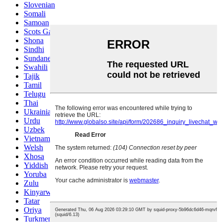
Slovenian
Somali
Samoan
Scots Gaelic
Shona
Sindhi
Sundanese
Swahili
Tajik
Tamil
Telugu
Thai
Ukrainian
Urdu
Uzbek
Vietnamese
Welsh
Xhosa
Yiddish
Yoruba
Zulu
Kinyarwanda
Tatar
Oriya
Turkmen