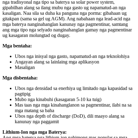
nga tradisyonal nga tipo sa baterya sa solar power system,
gipabilhan alang sa ilang mubu nga gasto ug napamatud-an nga
kasaligan. Naa sila sa duha ka panguna nga porma: gibahaan ug
gitakpan (sama sa gel ug AGM). Ang nabahaan nga lead-acid nga
mga baterya nanginahanglan kanunay nga pagmentinar, samtang
ang mga tipo nga selyado nanginahanglan gamay nga pagmentinar
ug kasagaran molungtad og dugay.
Mga bentaha:
Ubos nga inisyal nga gasto, napamatud-an nga teknolohiya
Angayan alang sa lainlaing mga aplikasyon
Masaligan
Mga disbentaha:
Ubos nga densidad sa enerhiya ug limitado nga kapasidad sa
pagtipig
Mubo nga kinabuhi (kasagaran 5-10 ka tuig)
Mas taas nga mga kinahanglanon sa pagmentinar, ilabi na sa
mga matang sa baha
Ubos nga depth of discharge (DoD), dili maayo alang sa
kanunay nga paggamit
Lithium-Ion nga mga Baterya:
Ang mga baterya nga lithium-ion nahimong mas popular sa mga