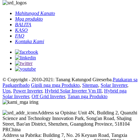
Mahitungod Kanato
Mga produkto
BALITA
KASO
FAQ
Kontaka Kami
© Copyright - 2010-2021: Tanang Katungod Gireserba.
Patakaran sa
Pagkapribado
Gipili nga mga Produkto
,
Sitemap
,
Solar Inverter
,
Ups
,
Power Inverter
,
Hybrid Solar Inverter Vm III
,
Hybrid nga
Solar Inverter
,
Off Grid Inverter
,
Tanan nga Produkto
Address sa Opisina: Unit 4N, Building 2, Quanzhi
Science and Technology Innovation Park, Song'an Road, Shajing
Street, Bao'an District, Shenzhen, Guangdong Province, 518104
PRChina
Address sa Pabrika: Building 7, No. 26 Keyuan Road, Tangxia