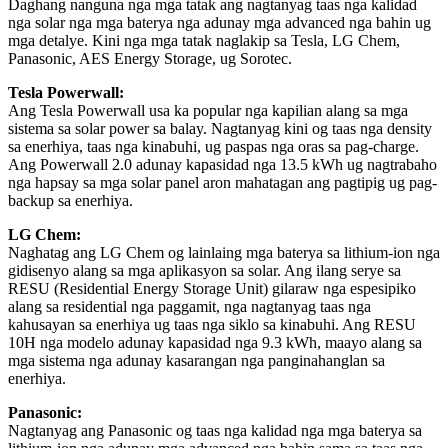
Daghang nanguna nga mga tatak ang nagtanyag taas nga kalidad
nga solar nga mga baterya nga adunay mga advanced nga bahin ug
mga detalye. Kini nga mga tatak naglakip sa Tesla, LG Chem,
Panasonic, AES Energy Storage, ug Sorotec.
Tesla Powerwall:
Ang Tesla Powerwall usa ka popular nga kapilian alang sa mga
sistema sa solar power sa balay. Nagtanyag kini og taas nga density
sa enerhiya, taas nga kinabuhi, ug paspas nga oras sa pag-charge.
Ang Powerwall 2.0 adunay kapasidad nga 13.5 kWh ug nagtrabaho
nga hapsay sa mga solar panel aron mahatagan ang pagtipig ug pag-
backup sa enerhiya.
LG Chem:
Naghatag ang LG Chem og lainlaing mga baterya sa lithium-ion nga
gidisenyo alang sa mga aplikasyon sa solar. Ang ilang serye sa
RESU (Residential Energy Storage Unit) gilaraw nga espesipiko
alang sa residential nga paggamit, nga nagtanyag taas nga
kahusayan sa enerhiya ug taas nga siklo sa kinabuhi. Ang RESU
10H nga modelo adunay kapasidad nga 9.3 kWh, maayo alang sa
mga sistema nga adunay kasarangan nga panginahanglan sa
enerhiya.
Panasonic:
Nagtanyag ang Panasonic og taas nga kalidad nga mga baterya sa