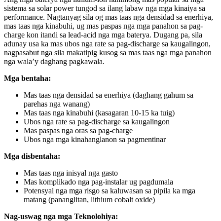
sistema sa solar power tungod sa ilang labaw nga mga kinaiya sa
performance. Nagtanyag sila og mas taas nga densidad sa enerhiya,
mas taas nga kinabuhi, ug mas paspas nga mga panahon sa pag-
charge kon itandi sa lead-acid nga mga baterya. Dugang pa, sila
adunay usa ka mas ubos nga rate sa pag-discharge sa kaugalingon,
nagpasabut nga sila makatipig kusog sa mas taas nga mga panahon
nga wala’y daghang pagkawala.
Mga bentaha:
Mas taas nga densidad sa enerhiya (daghang gahum sa
parehas nga wanang)
Mas taas nga kinabuhi (kasagaran 10-15 ka tuig)
Ubos nga rate sa pag-discharge sa kaugalingon
Mas paspas nga oras sa pag-charge
Ubos nga mga kinahanglanon sa pagmentinar
Mga disbentaha:
Mas taas nga inisyal nga gasto
Mas komplikado nga pag-instalar ug pagdumala
Potensyal nga mga risgo sa kaluwasan sa pipila ka mga
matang (pananglitan, lithium cobalt oxide)
Nag-uswag nga mga Teknolohiya: