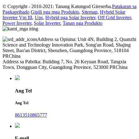
© Copyright - 2010-2021: Tanang Katungod Gireserba.
Patakaran sa
Pagkapribado
Gipili nga mga Produkto
,
Sitemap
,
Hybrid Solar
Inverter Vm III
,
Ups
,
Hybrid nga Solar Inverter
,
Off Grid Inverter
,
Power Inverter
,
Solar Inverter
,
Tanan nga Produkto
Address sa Opisina: Unit 4N, Building 2, Quanzhi
Science and Technology Innovation Park, Song'an Road, Shajing
Street, Bao'an District, Shenzhen, Guangdong Province, 518104
PRChina
Address sa Pabrika: Building 7, No. 26 Keyuan Road, Tangxia
Town, Dongguan City, Guangdong Province, 523000 PRChina
Ang Tel
Ang Tel
8613510865777
E-mail