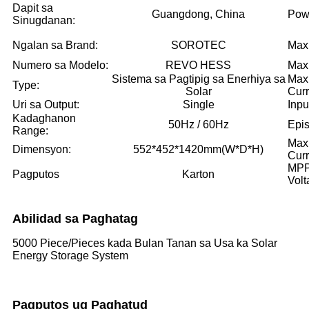
Dapit sa
Guangdong, China
Powe
Sinugdanan:
Ngalan sa Brand:
SOROTEC
Max
Numero sa Modelo:
REVO HESS
Max
Sistema sa Pagtipig sa Enerhiya sa
Max
Type:
Solar
Curr
Uri sa Output:
Single
Inpu
Kadaghanon
50Hz / 60Hz
Epis
Range:
Max
Dimensyon:
552*452*1420mm(W*D*H)
Curr
MPP
Pagputos
Karton
Volt
Abilidad sa Paghatag
5000 Piece/Pieces kada Bulan Tanan sa Usa ka Solar
Energy Storage System
Pagputos ug Paghatud