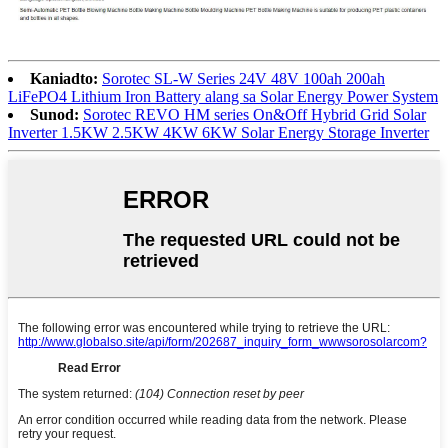
Kaniadto:
Sorotec SL-W Series 24V 48V 100ah 200ah
LiFePO4 Lithium Iron Battery alang sa Solar Energy Power System
Sunod:
Sorotec REVO HM series On&Off Hybrid Grid Solar
Inverter 1.5KW 2.5KW 4KW 6KW Solar Energy Storage Inverter