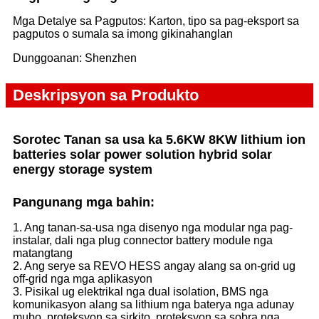
Mga Detalye sa Pagputos: Karton, tipo sa pag-eksport sa
pagputos o sumala sa imong gikinahanglan
Dunggoanan: Shenzhen
Deskripsyon sa Produkto
Sorotec Tanan sa usa ka 5.6KW 8KW lithium ion
batteries solar power solution hybrid solar
energy storage system
Pangunang mga bahin:
1. Ang tanan-sa-usa nga disenyo nga modular nga pag-
instalar, dali nga plug connector battery module nga
matangtang
2. Ang serye sa REVO HESS angay alang sa on-grid ug
off-grid nga mga aplikasyon
3. Pisikal ug elektrikal nga dual isolation, BMS nga
komunikasyon alang sa lithium nga baterya nga adunay
mubo, proteksyon sa sirkito, proteksyon sa sobra nga