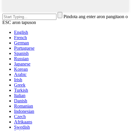
Pindota ang enter aron pangitaon o
ESC aron tapuson
English
French
German
Portuguese
Spanish
Russian
Japanese
Korean
Arabic
Irish
Greek
Turkish
Italian
Danish
Romanian
Indonesian
Czech
Afrikaans
Swedish