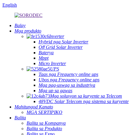
English
Balay
Mga produkto
Inverter
Hybrid nga Solar Inverter
Off Grid Solar Inverter
Baterya
Mppt
Micro Inverter
UPS
Taas nga Frequency online ups
Ubos nga Frequency online ups
Mga pag-uswag sa industriya
Mga up sa gawas
Mga solusyon sa kuryente sa Telecom
48VDC Solar Telecom nga sistema sa kuryente
Mahitungod Kanato
MGA SERTIPIKO
Balita
Balita sa Kompanya
Balita sa Produkto
Balita sa Expo