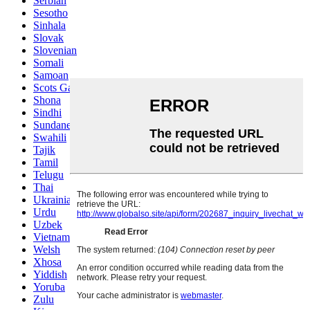
Serbian
Sesotho
Sinhala
Slovak
Slovenian
Somali
Samoan
Scots Gaelic
Shona
Sindhi
Sundanese
Swahili
Tajik
Tamil
Telugu
Thai
Ukrainian
Urdu
Uzbek
Vietnamese
Welsh
Xhosa
Yiddish
Yoruba
Zulu