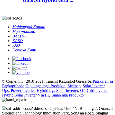
On&Off Hybrid Grid ...
Mahitungod Kanato
Mga produkto
BALITA
KASO
FAQ
Kontaka Kami
© Copyright - 2010-2021: Tanang Katungod Gireserba.
Patakaran sa
Pagkapribado
Gipili nga mga Produkto
,
Sitemap
,
Solar Inverter
,
Ups
,
Power Inverter
,
Hybrid nga Solar Inverter
,
Off Grid Inverter
,
Hybrid Solar Inverter Vm III
,
Tanan nga Produkto
Address sa Opisina: Unit 4N, Building 2, Quanzhi
Science and Technology Innovation Park, Song'an Road, Shajing