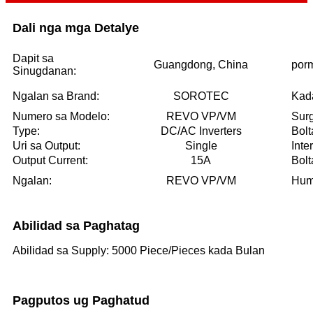
Dali nga mga Detalye
Dapit sa
Guangdong, China
porm
Sinugdanan:
Ngalan sa Brand:
SOROTEC
Kad
Numero sa Modelo:
REVO VP/VM
Sur
Type:
DC/AC Inverters
Bolt
Uri sa Output:
Single
Inte
Output Current:
15A
Bolt
Ngalan:
REVO VP/VM
Humi
Abilidad sa Paghatag
Abilidad sa Supply: 5000 Piece/Pieces kada Bulan
Pagputos ug Paghatud