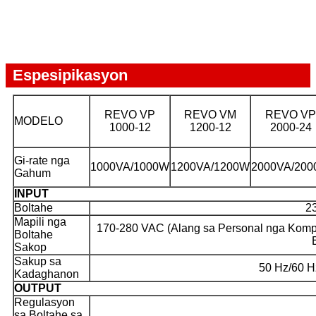
Espesipikasyon
REVO VP
REVO VM
REVO VP
MODELO
1000-12
1200-12
2000-24
Gi-rate nga
1000VA/1000W
1200VA/1200W
2000VA/20
Gahum
INPUT
Boltahe
2
Mapili nga
170-280 VAC (Alang sa Personal nga Kompy
Boltahe
Sakop
Sakup sa
50 Hz/60 H
Kadaghanon
OUTPUT
Regulasyon
sa Boltahe sa