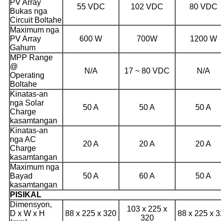
PV Array
55 VDC
102 VDC
80 VDC
Bukas nga
Circuit Boltahe
Maximum nga
PV Array
600 W
700W
1200 W
Gahum
MPP Range
@
N/A
17 ~ 80 VDC
N/A
Operating
Boltahe
Kinatas-an
nga Solar
50 A
50 A
50 A
Charge
kasamtangan
Kinatas-an
nga AC
20 A
20 A
20 A
Charge
kasamtangan
Maximum nga
Bayad
50 A
60 A
50 A
kasamtangan
PISIKAL
Dimensyon,
103 x 225 x
D x W x H
88 x 225 x 320
88 x 225 x 
320