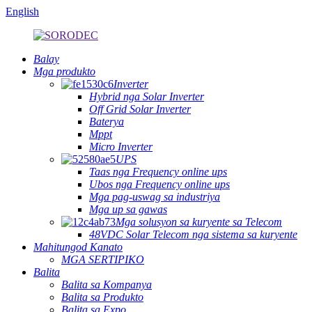
English
Balay
Mga produkto
Inverter
Hybrid nga Solar Inverter
Off Grid Solar Inverter
Baterya
Mppt
Micro Inverter
UPS
Taas nga Frequency online ups
Ubos nga Frequency online ups
Mga pag-uswag sa industriya
Mga up sa gawas
Mga solusyon sa kuryente sa Telecom
48VDC Solar Telecom nga sistema sa kuryente
Mahitungod Kanato
MGA SERTIPIKO
Balita
Balita sa Kompanya
Balita sa Produkto
Balita sa Expo