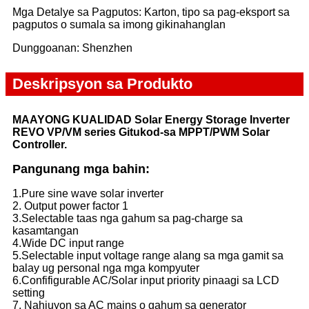
Mga Detalye sa Pagputos: Karton, tipo sa pag-eksport sa
pagputos o sumala sa imong gikinahanglan
Dunggoanan: Shenzhen
Deskripsyon sa Produkto
MAAYONG KUALIDAD Solar Energy Storage Inverter
REVO VP/VM series Gitukod-sa MPPT/PWM Solar
Controller.
Pangunang mga bahin:
1.Pure sine wave solar inverter
2. Output power factor 1
3.Selectable taas nga gahum sa pag-charge sa
kasamtangan
4.Wide DC input range
5.Selectable input voltage range alang sa mga gamit sa
balay ug personal nga mga kompyuter
6.Confifigurable AC/Solar input priority pinaagi sa LCD
setting
7. Nahiuyon sa AC mains o gahum sa generator