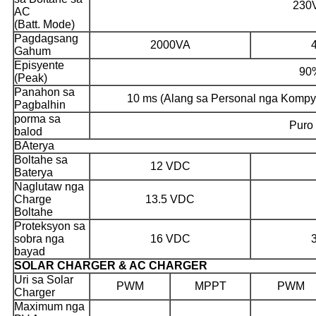
230
AC
(Batt. Mode)
Pagdagsang
2000VA
Gahum
Episyente
90
(Peak)
Panahon sa
10 ms (Alang sa Personal nga Kompyu
Pagbalhin
porma sa
Puro
balod
BAterya
Boltahe sa
12 VDC
Baterya
Naglutaw nga
Charge
13.5 VDC
Boltahe
Proteksyon sa
sobra nga
16 VDC
bayad
SOLAR CHARGER & AC CHARGER
Uri sa Solar
PWM
MPPT
PWM
Charger
Maximum nga