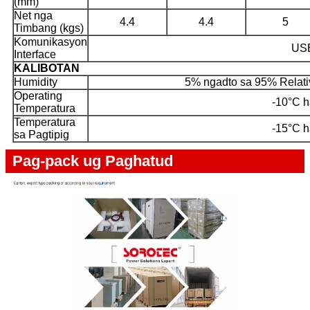
(mm)
Net nga
4.4
4.4
5
Timbang (kgs)
Komunikasyon
US
Interface
KALIBOTAN
Humidity
5% ngadto sa 95% Relati
Operating
-10°C 
Temperatura
Temperatura
-15°C 
sa Pagtipig
Pag-pack ug Paghatud