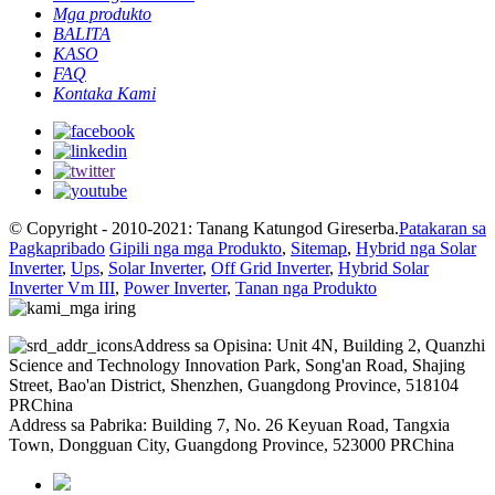
Mga produkto
BALITA
KASO
FAQ
Kontaka Kami
© Copyright - 2010-2021: Tanang Katungod Gireserba.
Patakaran sa
Pagkapribado
Gipili nga mga Produkto
,
Sitemap
,
Hybrid nga Solar
Inverter
,
Ups
,
Solar Inverter
,
Off Grid Inverter
,
Hybrid Solar
Inverter Vm III
,
Power Inverter
,
Tanan nga Produkto
Address sa Opisina: Unit 4N, Building 2, Quanzhi
Science and Technology Innovation Park, Song'an Road, Shajing
Street, Bao'an District, Shenzhen, Guangdong Province, 518104
PRChina
Address sa Pabrika: Building 7, No. 26 Keyuan Road, Tangxia
Town, Dongguan City, Guangdong Province, 523000 PRChina