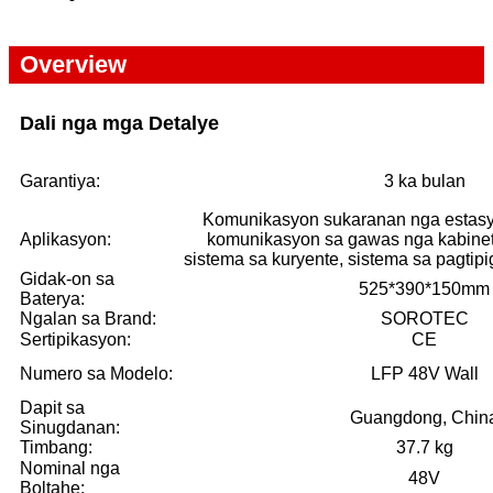
Overview
Dali nga mga Detalye
Garantiya:
3 ka bulan
Komunikasyon sukaranan nga estasyo
Aplikasyon:
komunikasyon sa gawas nga kabinete
sistema sa kuryente, sistema sa pagtipi
Gidak-on sa
525*390*150mm
Baterya:
Ngalan sa Brand:
SOROTEC
Sertipikasyon:
CE
Numero sa Modelo:
LFP 48V Wall
Dapit sa
Guangdong, Chin
Sinugdanan:
Timbang:
37.7 kg
Nominal nga
48V
Boltahe: