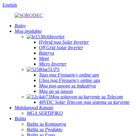
English
Balay
Mga produkto
Inverter
Hybrid nga Solar Inverter
Off Grid Solar Inverter
Baterya
Mppt
Micro Inverter
UPS
Taas nga Frequency online ups
Ubos nga Frequency online ups
Mga pag-uswag sa industriya
Mga up sa gawas
Mga solusyon sa kuryente sa Telecom
48VDC Solar Telecom nga sistema sa kuryente
Mahitungod Kanato
MGA SERTIPIKO
Balita
Balita sa Kompanya
Balita sa Produkto
Balita sa Expo